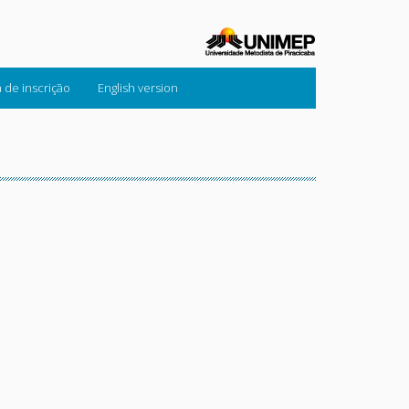
a de inscrição
English version