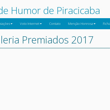
 de Humor de Piracicaba
iações
Voto Internet
Contato
Menção Honrosa
Fich
leria Premiados 2017