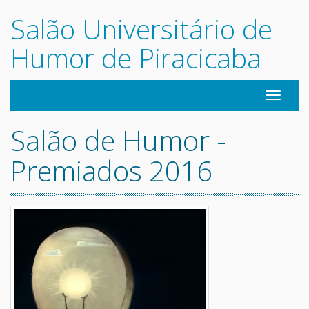
Salão Universitário de
Humor de Piracicaba
Navegaç
Salão de Humor -
Premiados 2016